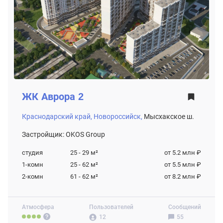
ЖК
Аврора 2
Краснодарский край,
Новороссийск,
Мысхакское ш.
Застройщик: OKOS Group
студия
25 - 29
м²
от 5.2 млн ₽
1-комн
25 - 62
м²
от 5.5 млн ₽
2-комн
61 - 62
м²
от 8.2 млн ₽
Атмосфера
Пользователей
Сообщений
12
55