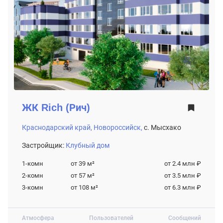
ЖК
Rich (Рич)
Краснодарский край,
Новороссийск,
с. Мысхако
Застройщик:
Клубный дом
1-комн
от 39
м²
от 2.4 млн ₽
2-комн
от 57
м²
от 3.5 млн ₽
3-комн
от 108
м²
от 6.3 млн ₽
Атмосфера
Пользователей
Сообщений