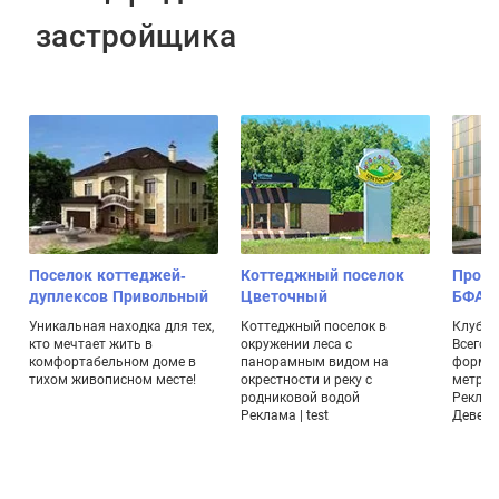
застройщика
Поселок коттеджей-
Коттеджный поселок
Проек
дуплексов Привольный
Цветочный
БФА-Д
а
Уникальная находка для тех,
Коттеджный поселок в
Клубны
кто мечтает жить в
окружении леса с
Всего 
комфортабельном доме в
панорамным видом на
формат
х
тихом живописном месте!
окрестности и реку с
метраж
родниковой водой
Реклам
Реклама | test
Девело